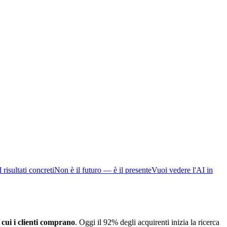
I risultati concreti
Non è il futuro — è il presente
Vuoi vedere l'AI in
cui i clienti comprano
. Oggi il 92% degli acquirenti inizia la ricerca