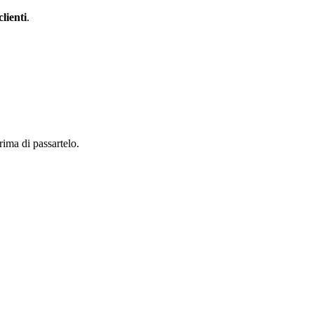
lienti
.
rima di passartelo.