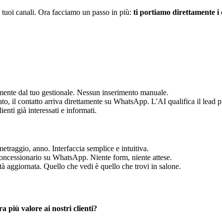
 tuoi canali. Ora facciamo un passo in più:
ti portiamo direttamente i c
mente dal tuo gestionale. Nessun inserimento manuale.
, il contatto arriva direttamente su WhatsApp. L'AI qualifica il lead p
ienti già interessati e informati.
etraggio, anno. Interfaccia semplice e intuitiva.
concessionario su WhatsApp. Niente form, niente attese.
ità aggiornata. Quello che vedi è quello che trovi in salone.
 più valore ai nostri clienti?