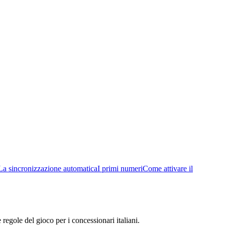
La sincronizzazione automatica
I primi numeri
Come attivare il
egole del gioco per i concessionari italiani.