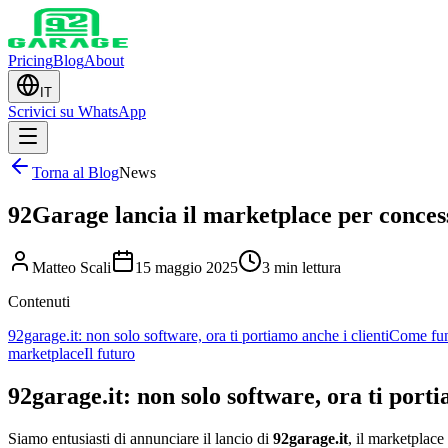
Pricing
Blog
About
IT
Scrivici su WhatsApp
Torna al Blog
News
92Garage lancia il marketplace per conces
Matteo Scali
15 maggio 2025
3 min lettura
Contenuti
92garage.it: non solo software, ora ti portiamo anche i clienti
Come fun
marketplace
Il futuro
92garage.it: non solo software, ora ti porti
Siamo entusiasti di annunciare il lancio di
92garage.it
, il marketplace